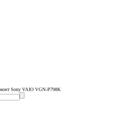
емонт Sony VAIO VGN-P798K