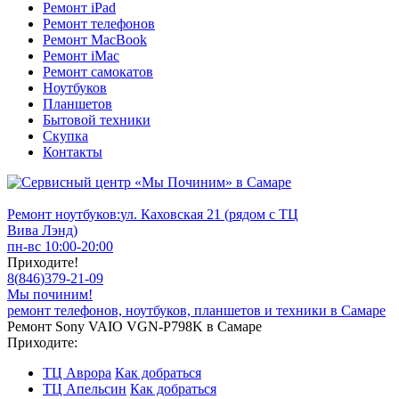
Ремонт iPad
Ремонт телефонов
Ремонт MacBook
Ремонт iMac
Ремонт самокатов
Ноутбуков
Планшетов
Бытовой техники
Скупка
Контакты
Ремонт ноутбуков:
ул. Каховская 21 (рядом с ТЦ
Вива Лэнд)
пн-вс 10:00-20:00
Приходите!
8
(
846
)
379-21-09
Мы починим!
ремонт телефонов, ноутбуков, планшетов и техники в Самаре
Ремонт Sony VAIO VGN-P798K в Самаре
Приходите:
ТЦ Аврора
Как добраться
ТЦ Апельсин
Как добраться