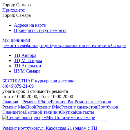
Город: Самара
Приходите:
Город: Самара
Адреса на карте
Проверить статус ремонта
Мы починим!
ремонт телефонов, ноутбуков, планшетов и техники в Самаре
ТЦ Аврора
ТЦ Максидом
ТЦ Апельсин
ЦУМ Самара
БЕСПЛАТНАЯ курьерская доставка
8
(
846
)
379-21-09
узнать срок и стоимость ремонта
пн-пт 10:00-20:00, сб-вс 10:00-20:00
Главная
Ремонт iPhone
Ремонт iPad
Ремонт телефонов
Ремонт MacBook
Ремонт iMac
Ремонт самокатов
Ноутбуков
Планшетов
Бытовой техники
Скупка
Контакты
Ремонт ноутбуков:
ул. Каховская 21 (рядом с ТЦ