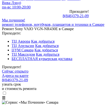
Вива Лэнд)
пн-вс 10:00-20:00
Приходите!
8
(
846
)
379-21-09
Мы починим!
ремонт телефонов, ноутбуков, планшетов и техники в Самаре
Ремонт Sony VAIO VGN-NR430E в Самаре
Приходите:
ТЦ Аврора
Как добраться
ТЦ Апельсин
Как добраться
ЦУМ Самара
Как добраться
ТЦ Максидом
Как добраться
БЕСПЛАТНАЯ курьерская доставка
Приходите!
Сейчас открыто
Адреса на карте
8
(
846
)
379-21-09
узнать срок
и стоимость ремонта
☰