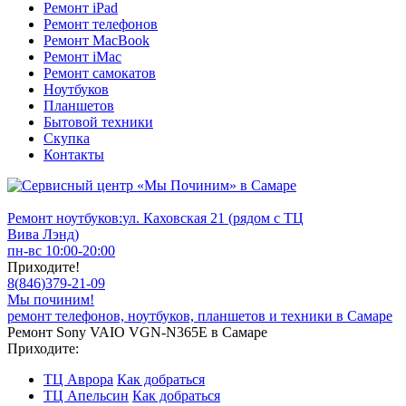
Ремонт iPad
Ремонт телефонов
Ремонт MacBook
Ремонт iMac
Ремонт самокатов
Ноутбуков
Планшетов
Бытовой техники
Скупка
Контакты
Ремонт ноутбуков:
ул. Каховская 21 (рядом с ТЦ
Вива Лэнд)
пн-вс 10:00-20:00
Приходите!
8
(
846
)
379-21-09
Мы починим!
ремонт телефонов, ноутбуков, планшетов и техники в Самаре
Ремонт Sony VAIO VGN-N365E в Самаре
Приходите:
ТЦ Аврора
Как добраться
ТЦ Апельсин
Как добраться