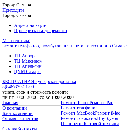
Город: Самара
Приходите:
Город: Самара
Адреса на карте
Проверить статус ремонта
Мы починим!
ремонт телефонов, ноутбуков, планшетов и техники в Самаре
ТЦ Аврора
ТЦ Максидом
ТЦ Апельсин
ЦУМ Самара
БЕСПЛАТНАЯ курьерская доставка
8
(
846
)
379-21-09
узнать срок и стоимость ремонта
пн-пт 10:00-20:00, сб-вс 10:00-20:00
Главная
Ремонт iPhone
Ремонт iPad
Ремонт телефонов
О компании
Ремонт MacBook
Ремонт iMac
Блог компании
Ремонт самокатов
Ноутбуков
Отзывы клиентов
Планшетов
Бытовой техники
Скупка
Контакты