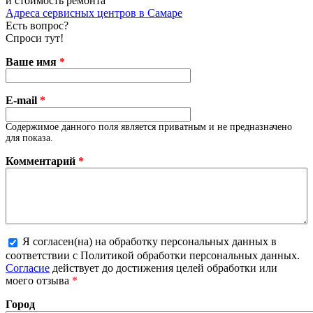
и стоимость ремонта
Адреса сервисных центров в Самаре
Есть вопрос?
Спроси тут!
Ваше имя
*
E-mail
*
Содержимое данного поля является приватным и не предназначено
для показа.
Комментарий
*
Я согласен(на) на обработку персональных данных в
соответствии с Политикой обработки персональных данных.
Более подробная информация о текстовых форматах
Согласие
действует до достижения целей обработки или
моего отзыва
*
Город