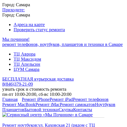
Город: Самара
Приходите:
Город: Самара
Адреса на карте
Проверить статус ремонта
Мы починим!
ремонт телефонов, ноутбуков, планшетов и техники в Самаре
ТЦ Аврора
ТЦ Максидом
ТЦ Апельсин
ЦУМ Самара
БЕСПЛАТНАЯ курьерская доставка
8
(
846
)
379-21-09
узнать срок и стоимость ремонта
пн-пт 10:00-20:00, сб-вс 10:00-20:00
Главная
Ремонт iPhone
Ремонт iPad
Ремонт телефонов
Ремонт MacBook
Ремонт iMac
Ремонт самокатов
Ноутбуков
Планшетов
Бытовой техники
Скупка
Контакты
Ремонт ноутбуков:
ул. Каховская 21 (рядом с ТЦ