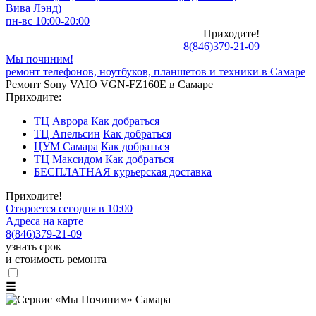
Вива Лэнд)
пн-вс 10:00-20:00
Приходите!
8
(
846
)
379-21-09
Мы починим!
ремонт телефонов, ноутбуков, планшетов и техники в Самаре
Ремонт Sony VAIO VGN-FZ160E в Самаре
Приходите:
ТЦ Аврора
Как добраться
ТЦ Апельсин
Как добраться
ЦУМ Самара
Как добраться
ТЦ Максидом
Как добраться
БЕСПЛАТНАЯ курьерская доставка
Приходите!
Откроется сегодня в 10:00
Адреса на карте
8
(
846
)
379-21-09
узнать срок
и стоимость ремонта
☰