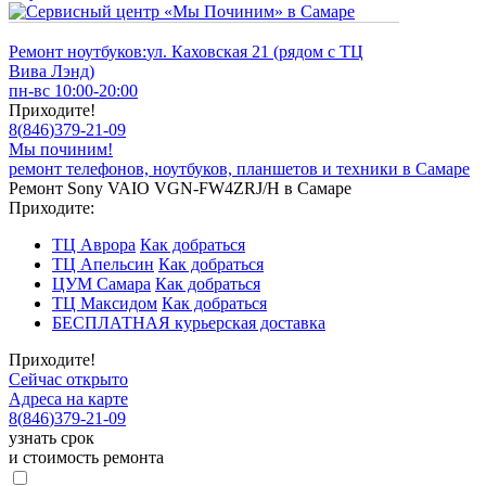
Ремонт ноутбуков:
ул. Каховская 21 (рядом с ТЦ
Вива Лэнд)
пн-вс 10:00-20:00
Приходите!
8
(
846
)
379-21-09
Мы починим!
ремонт телефонов, ноутбуков, планшетов и техники в Самаре
Ремонт Sony VAIO VGN-FW4ZRJ/H в Самаре
Приходите:
ТЦ Аврора
Как добраться
ТЦ Апельсин
Как добраться
ЦУМ Самара
Как добраться
ТЦ Максидом
Как добраться
БЕСПЛАТНАЯ курьерская доставка
Приходите!
Сейчас открыто
Адреса на карте
8
(
846
)
379-21-09
узнать срок
и стоимость ремонта