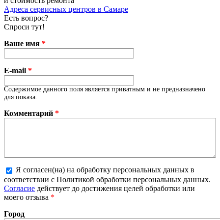
и стоимость ремонта
Адреса сервисных центров в Самаре
Есть вопрос?
Спроси тут!
Ваше имя
*
E-mail
*
Содержимое данного поля является приватным и не предназначено
для показа.
Комментарий
*
Я согласен(на) на обработку персональных данных в
соответствии с Политикой обработки персональных данных.
Более подробная информация о текстовых форматах
Согласие
действует до достижения целей обработки или
моего отзыва
*
Город