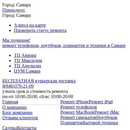
Город: Самара
Приходите:
Город: Самара
Адреса на карте
Проверить статус ремонта
Мы починим!
ремонт телефонов, ноутбуков, планшетов и техники в Самаре
ТЦ Аврора
ТЦ Максидом
ТЦ Апельсин
ЦУМ Самара
БЕСПЛАТНАЯ курьерская доставка
8
(
846
)
379-21-09
узнать срок и стоимость ремонта
пн-пт 10:00-20:00, сб-вс 10:00-20:00
Главная
Ремонт iPhone
Ремонт iPad
Ремонт телефонов
О компании
Ремонт MacBook
Ремонт iMac
Блог компании
Ремонт самокатов
Ноутбуков
Отзывы клиентов
Планшетов
Бытовой техники
Скупка
Контакты