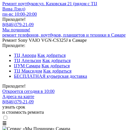
Ремонт ноутбуков:
ул. Каховская 21 (рядом с ТЦ
Вива Лэнд)
пн-вс 10:00-20:00
Приходите!
8
(
846
)
379-21-09
Мы починим!
ремонт телефонов, ноутбуков, планшетов и техники в Самаре
Ремонт Sony VAIO VGN-CS325J в Самаре
Приходите:
ТЦ Аврора
Как добраться
ТЦ Апельсин
Как добраться
ЦУМ Самара
Как добраться
ТЦ Максидом
Как добраться
БЕСПЛАТНАЯ курьерская доставка
Приходите!
Откроется сегодня в 10:00
Адреса на карте
8
(
846
)
379-21-09
узнать срок
и стоимость ремонта
☰