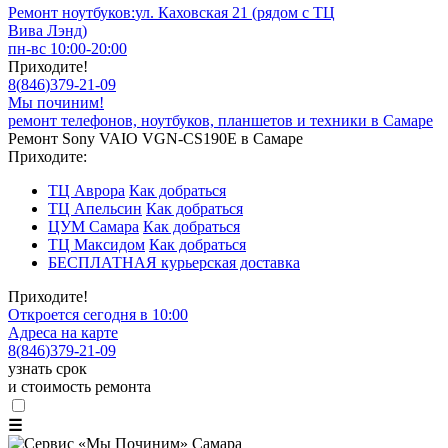
Ремонт ноутбуков:
ул. Каховская 21 (рядом с ТЦ
Вива Лэнд)
пн-вс 10:00-20:00
Приходите!
8
(
846
)
379-21-09
Мы починим!
ремонт телефонов, ноутбуков, планшетов и техники в Самаре
Ремонт Sony VAIO VGN-CS190E в Самаре
Приходите:
ТЦ Аврора
Как добраться
ТЦ Апельсин
Как добраться
ЦУМ Самара
Как добраться
ТЦ Максидом
Как добраться
БЕСПЛАТНАЯ курьерская доставка
Приходите!
Откроется сегодня в 10:00
Адреса на карте
8
(
846
)
379-21-09
узнать срок
и стоимость ремонта
☰