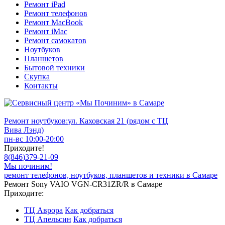
Ремонт iPad
Ремонт телефонов
Ремонт MacBook
Ремонт iMac
Ремонт самокатов
Ноутбуков
Планшетов
Бытовой техники
Скупка
Контакты
Ремонт ноутбуков:
ул. Каховская 21 (рядом с ТЦ
Вива Лэнд)
пн-вс 10:00-20:00
Приходите!
8
(
846
)
379-21-09
Мы починим!
ремонт телефонов, ноутбуков, планшетов и техники в Самаре
Ремонт Sony VAIO VGN-CR31ZR/R в Самаре
Приходите:
ТЦ Аврора
Как добраться
ТЦ Апельсин
Как добраться