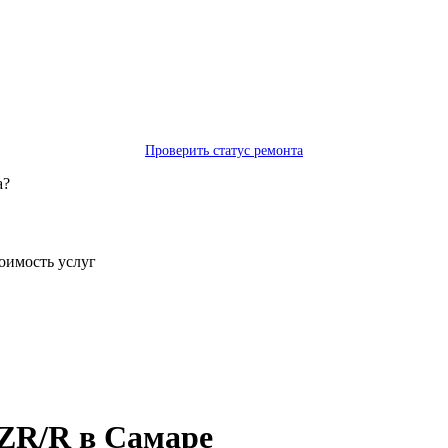
Проверить статус ремонта
а?
тоимость услуг
ZR/R в Самаре