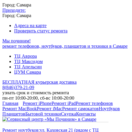
Город: Самара
Приходите:
Город: Самара
Адреса на карте
Проверить статус ремонта
Мы починим!
ремонт телефонов, ноутбуков, планшетов и техники в Самаре
ТЦ Аврора
ТЦ Максидом
ТЦ Апельсин
ЦУМ Самара
БЕСПЛАТНАЯ курьерская доставка
8
(
846
)
379-21-09
узнать срок и стоимость ремонта
пн-пт 10:00-20:00, сб-вс 10:00-20:00
Главная
Ремонт iPhone
Ремонт iPad
Ремонт телефонов
Ремонт MacBook
Ремонт iMac
Ремонт самокатов
Ноутбуков
Планшетов
Бытовой техники
Скупка
Контакты
Ремонт ноутбуков:
ул. Каховская 21 (рядом с ТЦ