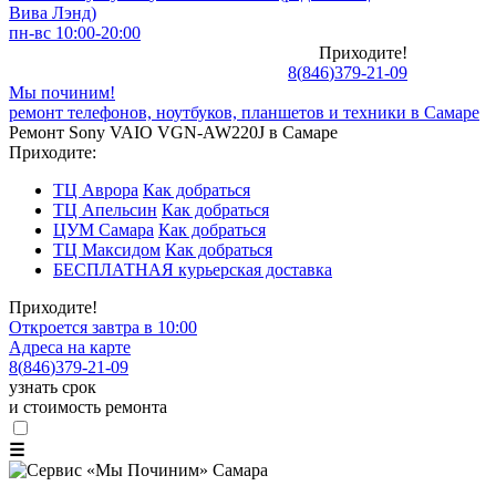
Вива Лэнд)
пн-вс 10:00-20:00
Приходите!
8
(
846
)
379-21-09
Мы починим!
ремонт телефонов, ноутбуков, планшетов и техники в Самаре
Ремонт Sony VAIO VGN-AW220J в Самаре
Приходите:
ТЦ Аврора
Как добраться
ТЦ Апельсин
Как добраться
ЦУМ Самара
Как добраться
ТЦ Максидом
Как добраться
БЕСПЛАТНАЯ курьерская доставка
Приходите!
Откроется завтра в 10:00
Адреса на карте
8
(
846
)
379-21-09
узнать срок
и стоимость ремонта
☰