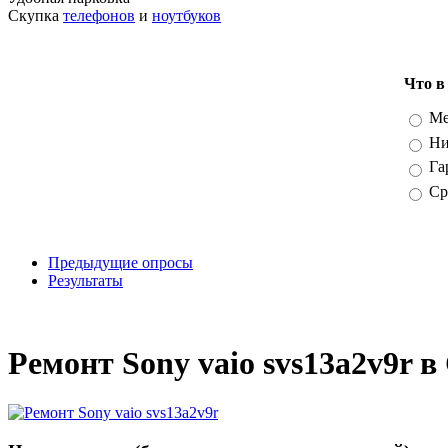
Скупка
телефонов
и
ноутбуков
Что в
Вари
Ме
Ни
Га
Ср
Предыдущие опросы
Результаты
_
Ремонт Sony vaio svs13a2v9r в