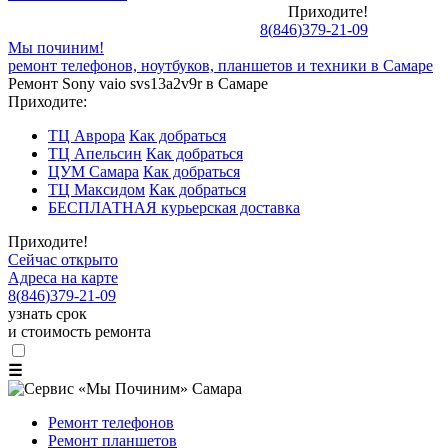
Приходите!
8
(
846
)
379-21-09
Мы починим!
ремонт телефонов, ноутбуков, планшетов и техники в Самаре
Ремонт Sony vaio svs13a2v9r в Самаре
Приходите:
ТЦ Аврора
Как добраться
ТЦ Апельсин
Как добраться
ЦУМ Самара
Как добраться
ТЦ Максидом
Как добраться
БЕСПЛАТНАЯ курьерская доставка
Приходите!
Сейчас открыто
Адреса на карте
8
(
846
)
379-21-09
узнать срок
и стоимость ремонта
☰
Ремонт телефонов
Ремонт планшетов