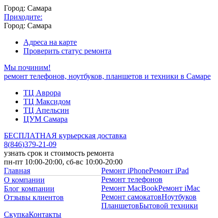
Город: Самара
Приходите:
Город: Самара
Адреса на карте
Проверить статус ремонта
Мы починим!
ремонт телефонов, ноутбуков, планшетов и техники в Самаре
ТЦ Аврора
ТЦ Максидом
ТЦ Апельсин
ЦУМ Самара
БЕСПЛАТНАЯ курьерская доставка
8
(
846
)
379-21-09
узнать срок и стоимость ремонта
пн-пт 10:00-20:00, сб-вс 10:00-20:00
Главная
Ремонт iPhone
Ремонт iPad
Ремонт телефонов
О компании
Ремонт MacBook
Ремонт iMac
Блог компании
Ремонт самокатов
Ноутбуков
Отзывы клиентов
Планшетов
Бытовой техники
Скупка
Контакты