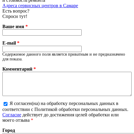
и стоимость ремонта
Адреса сервисных центров в Самаре
Есть вопрос?
Спроси тут!
Ваше имя
*
E-mail
*
Содержимое данного поля является приватным и не предназначено
для показа.
Комментарий
*
Я согласен(на) на обработку персональных данных в
соответствии с Политикой обработки персональных данных.
Более подробная информация о текстовых форматах
Согласие
действует до достижения целей обработки или
моего отзыва
*
Город