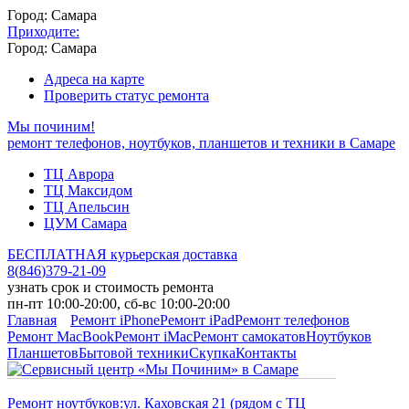
Город: Самара
Приходите:
Город: Самара
Адреса на карте
Проверить статус ремонта
Мы починим!
ремонт телефонов, ноутбуков, планшетов и техники в Самаре
ТЦ Аврора
ТЦ Максидом
ТЦ Апельсин
ЦУМ Самара
БЕСПЛАТНАЯ курьерская доставка
8
(
846
)
379-21-09
узнать срок и стоимость ремонта
пн-пт 10:00-20:00, сб-вс 10:00-20:00
Главная
Ремонт iPhone
Ремонт iPad
Ремонт телефонов
Ремонт MacBook
Ремонт iMac
Ремонт самокатов
Ноутбуков
Планшетов
Бытовой техники
Скупка
Контакты
Ремонт ноутбуков:
ул. Каховская 21 (рядом с ТЦ