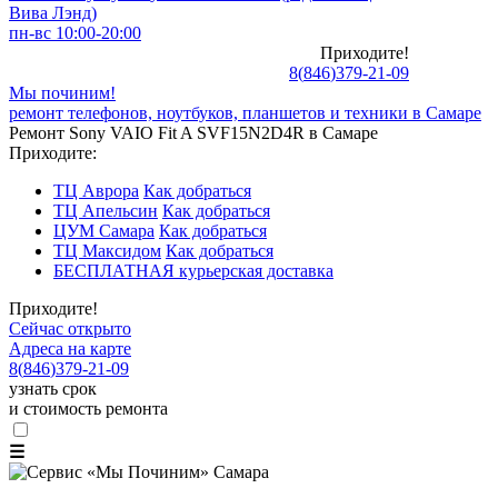
Вива Лэнд)
пн-вс 10:00-20:00
Приходите!
8
(
846
)
379-21-09
Мы починим!
ремонт телефонов, ноутбуков, планшетов и техники в Самаре
Ремонт Sony VAIO Fit A SVF15N2D4R в Самаре
Приходите:
ТЦ Аврора
Как добраться
ТЦ Апельсин
Как добраться
ЦУМ Самара
Как добраться
ТЦ Максидом
Как добраться
БЕСПЛАТНАЯ курьерская доставка
Приходите!
Сейчас открыто
Адреса на карте
8
(
846
)
379-21-09
узнать срок
и стоимость ремонта
☰