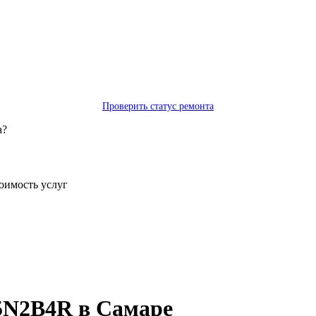
Проверить статус ремонта
а?
тоимость услуг
15N2B4R в Самаре