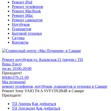
Ремонт iPad
Ремонт телефонов
Ремонт MacBook
Ремонт iMac
Ремонт самокатов
Ноутбуков
Планшетов
Бытовой техники
Скупка
Контакты
Ремонт ноутбуков:
ул. Каховская 21 (рядом с ТЦ
Вива Лэнд)
пн-вс 10:00-20:00
Приходите!
8
(
846
)
379-21-09
Мы починим!
ремонт телефонов, ноутбуков, планшетов и техники в Самаре
Ремонт Sony VAIO Fit A SVF15N2B4R в Самаре
Приходите:
ТЦ Аврора
Как добраться
ТЦ Апельсин
Как добраться