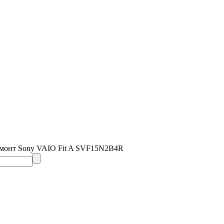
емонт Sony VAIO Fit A SVF15N2B4R