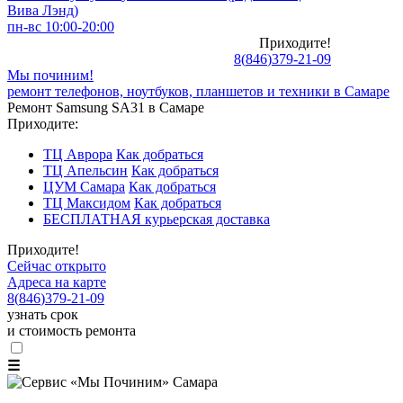
Вива Лэнд)
пн-вс 10:00-20:00
Приходите!
8
(
846
)
379-21-09
Мы починим!
ремонт телефонов, ноутбуков, планшетов и техники в Самаре
Ремонт Samsung SA31 в Самаре
Приходите:
ТЦ Аврора
Как добраться
ТЦ Апельсин
Как добраться
ЦУМ Самара
Как добраться
ТЦ Максидом
Как добраться
БЕСПЛАТНАЯ курьерская доставка
Приходите!
Сейчас открыто
Адреса на карте
8
(
846
)
379-21-09
узнать срок
и стоимость ремонта
☰