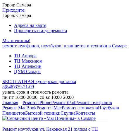
Город: Самара
Приходите:
Город: Самара
Адреса на карте
Проверить статус ремонта
Мы починим!
ремонт телефонов, ноутбуков, планшетов и техники в Самаре
ТЦ Аврора
ТЦ Максидом
ТЦ Апельсин
ЦУМ Самара
БЕСПЛАТНАЯ курьерская доставка
8
(
846
)
379-21-09
узнать срок и стоимость ремонта
пн-пт 10:00-20:00, сб-вс 10:00-20:00
Главная
Ремонт iPhone
Ремонт iPad
Ремонт телефонов
Ремонт MacBook
Ремонт iMac
Ремонт самокатов
Ноутбуков
Планшетов
Бытовой техники
Скупка
Контакты
Ремонт ноутбуков:
ул. Каховская 21 (рядом с ТЦ