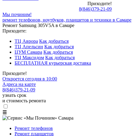
Приходите!
8
(
846
)
379-21-09
Мы починим!
ремонт телефонов, ноутбуков, планшетов и техники в Самаре
Ремонт Samsung 305V5A в Самаре
Приходите:
ТЦ Аврора
Как добраться
ТЦ Апельсин
Как добраться
ЦУМ Самара
Как добраться
ТЦ Максидом
Как добраться
БЕСПЛАТНАЯ курьерская доставка
Приходите!
Откроется сегодня в 10:00
Адреса на карте
8
(
846
)
379-21-09
узнать срок
и стоимость ремонта
☰
Ремонт телефонов
Ремонт планшетов