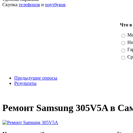
Скупка
телефонов
и
ноутбуков
Что в
Вари
Ме
Ни
Га
Ср
Предыдущие опросы
Результаты
_
Ремонт Samsung 305V5A в Са