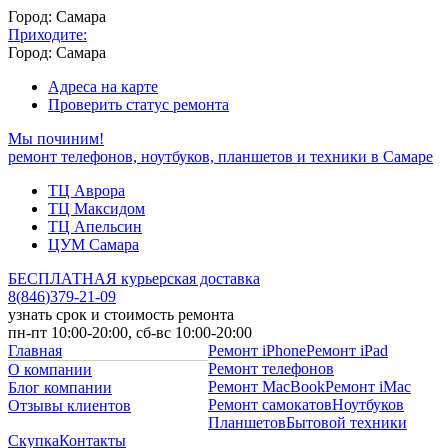
Город: Самара
Приходите:
Город: Самара
Адреса на карте
Проверить статус ремонта
Мы починим!
ремонт телефонов, ноутбуков, планшетов и техники в Самаре
ТЦ Аврора
ТЦ Максидом
ТЦ Апельсин
ЦУМ Самара
БЕСПЛАТНАЯ курьерская доставка
8
(
846
)
379-21-09
узнать срок и стоимость ремонта
пн-пт 10:00-20:00, сб-вс 10:00-20:00
Главная
Ремонт iPhone
Ремонт iPad
Ремонт телефонов
О компании
Ремонт MacBook
Ремонт iMac
Блог компании
Ремонт самокатов
Ноутбуков
Отзывы клиентов
Планшетов
Бытовой техники
Скупка
Контакты