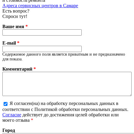
и стоимость ремонта
Адреса сервисных центров в Самаре
Есть вопрос?
Спроси тут!
Ваше имя
*
E-mail
*
Содержимое данного поля является приватным и не предназначено
для показа.
Комментарий
*
Я согласен(на) на обработку персональных данных в
соответствии с Политикой обработки персональных данных.
Более подробная информация о текстовых форматах
Согласие
действует до достижения целей обработки или
моего отзыва
*
Город