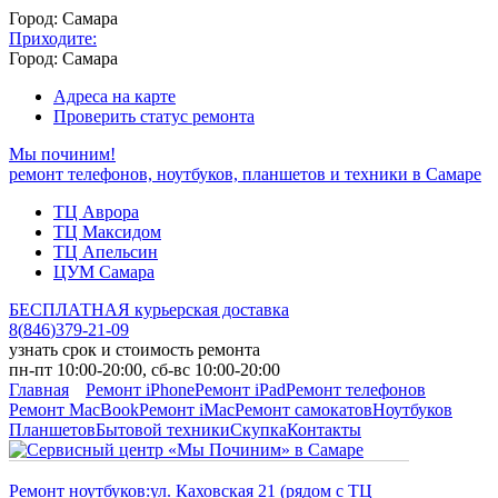
Город: Самара
Приходите:
Город: Самара
Адреса на карте
Проверить статус ремонта
Мы починим!
ремонт телефонов, ноутбуков, планшетов и техники в Самаре
ТЦ Аврора
ТЦ Максидом
ТЦ Апельсин
ЦУМ Самара
БЕСПЛАТНАЯ курьерская доставка
8
(
846
)
379-21-09
узнать срок и стоимость ремонта
пн-пт 10:00-20:00, сб-вс 10:00-20:00
Главная
Ремонт iPhone
Ремонт iPad
Ремонт телефонов
Ремонт MacBook
Ремонт iMac
Ремонт самокатов
Ноутбуков
Планшетов
Бытовой техники
Скупка
Контакты
Ремонт ноутбуков:
ул. Каховская 21 (рядом с ТЦ