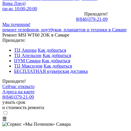
Вива Лэнд)
пн-вс 10:00-20:00
Приходите!
8
(
846
)
379-21-09
Мы починим!
ремонт телефонов, ноутбуков, планшетов и техники в Самаре
Ремонт MSI WT60 2OK в Самаре
Приходите:
ТЦ Аврора
Как добраться
ТЦ Апельсин
Как добраться
ЦУМ Самара
Как добраться
ТЦ Максидом
Как добраться
БЕСПЛАТНАЯ курьерская доставка
Приходите!
Сейчас открыто
Адреса на карте
8
(
846
)
379-21-09
узнать срок
и стоимость ремонта
☰