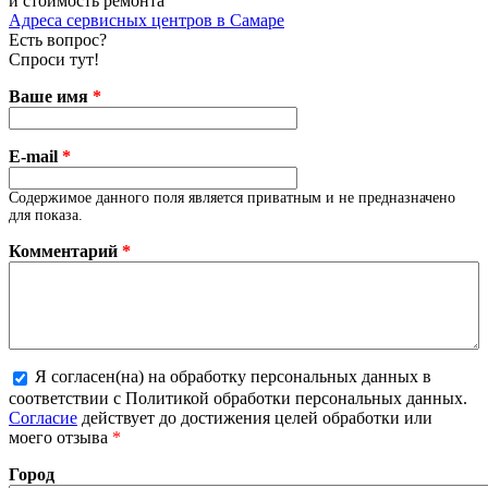
и стоимость ремонта
Адреса сервисных центров в Самаре
Есть вопрос?
Спроси тут!
Ваше имя
*
E-mail
*
Содержимое данного поля является приватным и не предназначено
для показа.
Комментарий
*
Я согласен(на) на обработку персональных данных в
соответствии с Политикой обработки персональных данных.
Более подробная информация о текстовых форматах
Согласие
действует до достижения целей обработки или
моего отзыва
*
Город