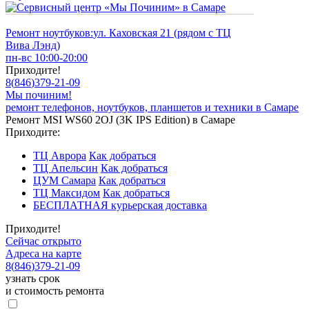
Ремонт ноутбуков:
ул. Каховская 21 (рядом с ТЦ
Вива Лэнд)
пн-вс 10:00-20:00
Приходите!
8
(
846
)
379-21-09
Мы починим!
ремонт телефонов, ноутбуков, планшетов и техники в Самаре
Ремонт MSI WS60 2OJ (3K IPS Edition) в Самаре
Приходите:
ТЦ Аврора
Как добраться
ТЦ Апельсин
Как добраться
ЦУМ Самара
Как добраться
ТЦ Максидом
Как добраться
БЕСПЛАТНАЯ курьерская доставка
Приходите!
Сейчас открыто
Адреса на карте
8
(
846
)
379-21-09
узнать срок
и стоимость ремонта