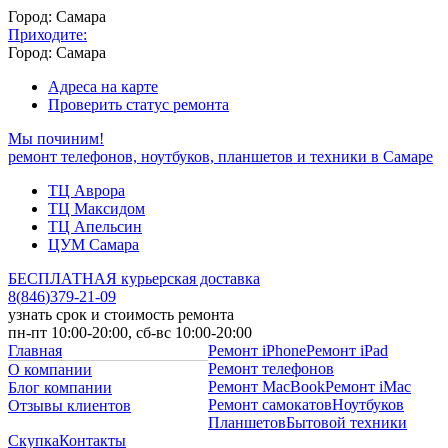
Город: Самара
Приходите:
Город: Самара
Адреса на карте
Проверить статус ремонта
Мы починим!
ремонт телефонов, ноутбуков, планшетов и техники в Самаре
ТЦ Аврора
ТЦ Максидом
ТЦ Апельсин
ЦУМ Самара
БЕСПЛАТНАЯ курьерская доставка
8
(
846
)
379-21-09
узнать срок и стоимость ремонта
пн-пт 10:00-20:00, сб-вс 10:00-20:00
Главная
Ремонт iPhone
Ремонт iPad
Ремонт телефонов
О компании
Ремонт MacBook
Ремонт iMac
Блог компании
Ремонт самокатов
Ноутбуков
Отзывы клиентов
Планшетов
Бытовой техники
Скупка
Контакты