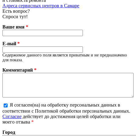
и стоимость ремонта
Адреса сервисных центров в Самаре
Есть вопрос?
Спроси тут!
Ваше имя
*
E-mail
*
Содержимое данного поля является приватным и не предназначено
для показа.
Комментарий
*
Я согласен(на) на обработку персональных данных в
соответствии с Политикой обработки персональных данных.
Более подробная информация о текстовых форматах
Согласие
действует до достижения целей обработки или
моего отзыва
*
Город