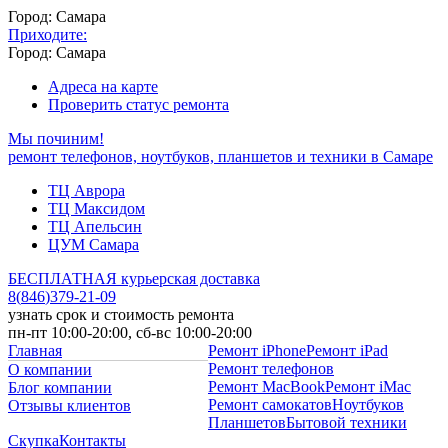
Город: Самара
Приходите:
Город: Самара
Адреса на карте
Проверить статус ремонта
Мы починим!
ремонт телефонов, ноутбуков, планшетов и техники в Самаре
ТЦ Аврора
ТЦ Максидом
ТЦ Апельсин
ЦУМ Самара
БЕСПЛАТНАЯ курьерская доставка
8
(
846
)
379-21-09
узнать срок и стоимость ремонта
пн-пт 10:00-20:00, сб-вс 10:00-20:00
Главная
Ремонт iPhone
Ремонт iPad
Ремонт телефонов
О компании
Ремонт MacBook
Ремонт iMac
Блог компании
Ремонт самокатов
Ноутбуков
Отзывы клиентов
Планшетов
Бытовой техники
Скупка
Контакты