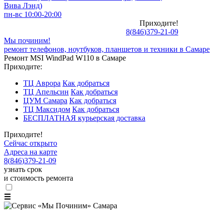
Вива Лэнд)
пн-вс 10:00-20:00
Приходите!
8
(
846
)
379-21-09
Мы починим!
ремонт телефонов, ноутбуков, планшетов и техники в Самаре
Ремонт MSI WindPad W110 в Самаре
Приходите:
ТЦ Аврора
Как добраться
ТЦ Апельсин
Как добраться
ЦУМ Самара
Как добраться
ТЦ Максидом
Как добраться
БЕСПЛАТНАЯ курьерская доставка
Приходите!
Сейчас открыто
Адреса на карте
8
(
846
)
379-21-09
узнать срок
и стоимость ремонта
☰