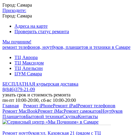
Город: Самара
Приходите:
Город: Самара
Адреса на карте
Проверить статус ремонта
Мы починим!
ремонт телефонов, ноутбуков, планшетов и техники в Самаре
ТЦ Аврора
ТЦ Максидом
ТЦ Апельсин
ЦУМ Самара
БЕСПЛАТНАЯ курьерская доставка
8
(
846
)
379-21-09
узнать срок и стоимость ремонта
пн-пт 10:00-20:00, сб-вс 10:00-20:00
Главная
Ремонт iPhone
Ремонт iPad
Ремонт телефонов
Ремонт MacBook
Ремонт iMac
Ремонт самокатов
Ноутбуков
Планшетов
Бытовой техники
Скупка
Контакты
Ремонт ноутбуков:
ул. Каховская 21 (рядом с ТЦ