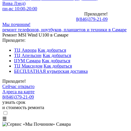
Вива Лэнд)
пн-вс 10:00-20:00
Приходите!
8
(
846
)
379-21-09
Мы починим!
ремонт телефонов, ноутбуков, планшетов и техники в Самаре
Ремонт MSI Wind U100 в Самаре
Приходите:
ТЦ Аврора
Как добраться
ТЦ Апельсин
Как добраться
ЦУМ Самара
Как добраться
ТЦ Максидом
Как добраться
БЕСПЛАТНАЯ курьерская доставка
Приходите!
Сейчас открыто
Адреса на карте
8
(
846
)
379-21-09
узнать срок
и стоимость ремонта
☰