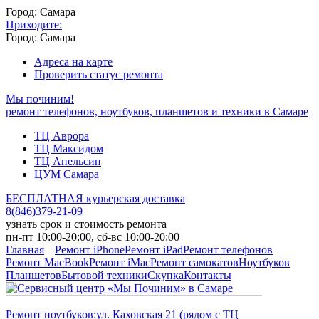
Город: Самара
Приходите:
Город: Самара
Адреса на карте
Проверить статус ремонта
Мы починим!
ремонт телефонов, ноутбуков, планшетов и техники в Самаре
ТЦ Аврора
ТЦ Максидом
ТЦ Апельсин
ЦУМ Самара
БЕСПЛАТНАЯ курьерская доставка
8
(
846
)
379-21-09
узнать срок и стоимость ремонта
пн-пт 10:00-20:00, сб-вс 10:00-20:00
Главная
Ремонт iPhone
Ремонт iPad
Ремонт телефонов
Ремонт MacBook
Ремонт iMac
Ремонт самокатов
Ноутбуков
Планшетов
Бытовой техники
Скупка
Контакты
Ремонт ноутбуков:
ул. Каховская 21 (рядом с ТЦ