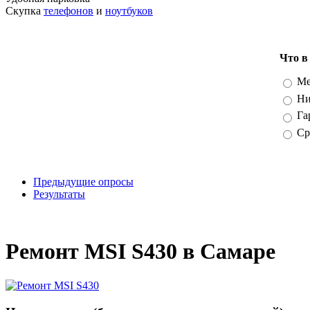
Скупка
телефонов
и
ноутбуков
Что в
Вари
Ме
Ни
Га
Ср
Предыдущие опросы
Результаты
_
Ремонт MSI S430 в Самаре