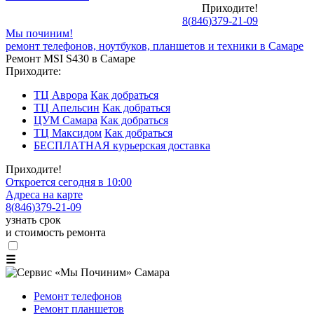
Приходите!
8
(
846
)
379-21-09
Мы починим!
ремонт телефонов, ноутбуков, планшетов и техники в Самаре
Ремонт MSI S430 в Самаре
Приходите:
ТЦ Аврора
Как добраться
ТЦ Апельсин
Как добраться
ЦУМ Самара
Как добраться
ТЦ Максидом
Как добраться
БЕСПЛАТНАЯ курьерская доставка
Приходите!
Откроется сегодня в 10:00
Адреса на карте
8
(
846
)
379-21-09
узнать срок
и стоимость ремонта
☰
Ремонт телефонов
Ремонт планшетов