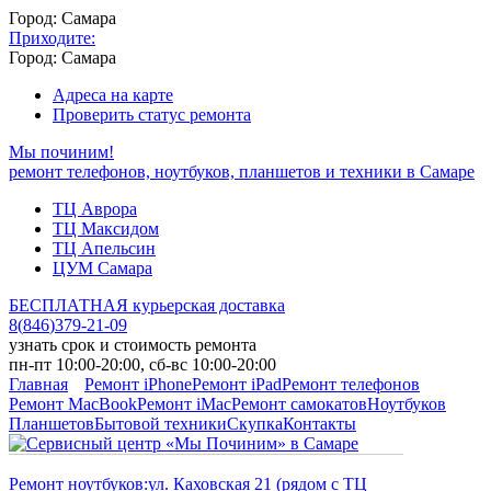
Город: Самара
Приходите:
Город: Самара
Адреса на карте
Проверить статус ремонта
Мы починим!
ремонт телефонов, ноутбуков, планшетов и техники в Самаре
ТЦ Аврора
ТЦ Максидом
ТЦ Апельсин
ЦУМ Самара
БЕСПЛАТНАЯ курьерская доставка
8
(
846
)
379-21-09
узнать срок и стоимость ремонта
пн-пт 10:00-20:00, сб-вс 10:00-20:00
Главная
Ремонт iPhone
Ремонт iPad
Ремонт телефонов
Ремонт MacBook
Ремонт iMac
Ремонт самокатов
Ноутбуков
Планшетов
Бытовой техники
Скупка
Контакты
Ремонт ноутбуков:
ул. Каховская 21 (рядом с ТЦ