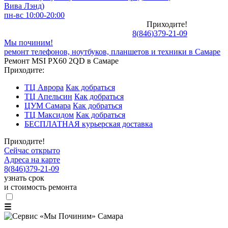
Вива Лэнд)
пн-вс 10:00-20:00
Приходите!
8
(
846
)
379-21-09
Мы починим!
ремонт телефонов, ноутбуков, планшетов и техники в Самаре
Ремонт MSI PX60 2QD в Самаре
Приходите:
ТЦ Аврора
Как добраться
ТЦ Апельсин
Как добраться
ЦУМ Самара
Как добраться
ТЦ Максидом
Как добраться
БЕСПЛАТНАЯ курьерская доставка
Приходите!
Сейчас открыто
Адреса на карте
8
(
846
)
379-21-09
узнать срок
и стоимость ремонта
☰