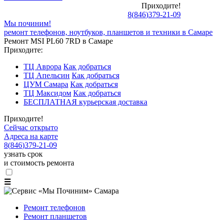
Приходите!
8
(
846
)
379-21-09
Мы починим!
ремонт телефонов, ноутбуков, планшетов и техники в Самаре
Ремонт MSI PL60 7RD в Самаре
Приходите:
ТЦ Аврора
Как добраться
ТЦ Апельсин
Как добраться
ЦУМ Самара
Как добраться
ТЦ Максидом
Как добраться
БЕСПЛАТНАЯ курьерская доставка
Приходите!
Сейчас открыто
Адреса на карте
8
(
846
)
379-21-09
узнать срок
и стоимость ремонта
☰
Ремонт телефонов
Ремонт планшетов