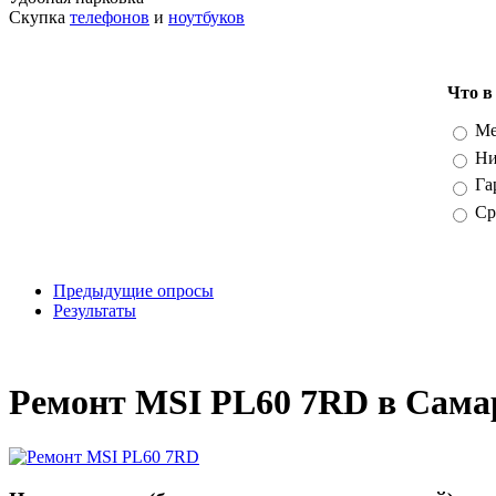
Скупка
телефонов
и
ноутбуков
Что в
Вари
Ме
Ни
Га
Ср
Предыдущие опросы
Результаты
_
Ремонт MSI PL60 7RD в Сама