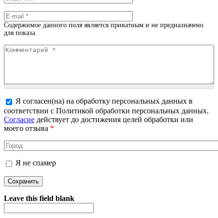
E-mail
*
Содержимое данного поля является приватным и не предназначено
для показа.
Комментарий
*
Я согласен(на) на обработку персональных данных в
соответствии с Политикой обработки персональных данных.
Более подробная информация о текстовых форматах
Согласие
действует до достижения целей обработки или
моего отзыва
*
Город
Я не спамер
Я спамер
Leave this field blank