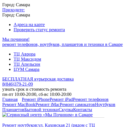
Город: Самара
Приходите:
Город: Самара
Адреса на карте
Проверить статус ремонта
Мы починим!
ремонт телефонов, ноутбуков, планшетов и техники в Самаре
ТЦ Аврора
ТЦ Максидом
ТЦ Апельсин
ЦУМ Самара
БЕСПЛАТНАЯ курьерская доставка
8
(
846
)
379-21-09
узнать срок и стоимость ремонта
пн-пт 10:00-20:00, сб-вс 10:00-20:00
Главная
Ремонт iPhone
Ремонт iPad
Ремонт телефонов
Ремонт MacBook
Ремонт iMac
Ремонт самокатов
Ноутбуков
Планшетов
Бытовой техники
Скупка
Контакты
Ремонт ноутбуков:
ул. Каховская 21 (рядом с ТЦ