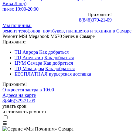
Вива Лэнд)
пн-вс 10:00-20:00
Приходите!
8
(
846
)
379-21-09
Мы починим!
ремонт телефонов, ноутбуков, планшетов и техники в Самаре
Ремонт MSI Megabook M670 Series в Самаре
Приходите:
ТЦ Аврора
Как добраться
ТЦ Апельсин
Как добраться
ЦУМ Самара
Как добраться
ТЦ Максидом
Как добраться
БЕСПЛАТНАЯ курьерская доставка
Приходите!
Откроется завтра в 10:00
Адреса на карте
8
(
846
)
379-21-09
узнать срок
и стоимость ремонта
☰