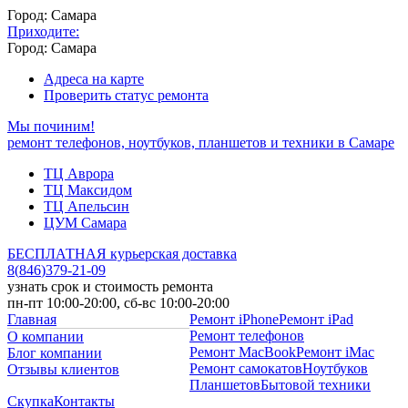
Город: Самара
Приходите:
Город: Самара
Адреса на карте
Проверить статус ремонта
Мы починим!
ремонт телефонов, ноутбуков, планшетов и техники в Самаре
ТЦ Аврора
ТЦ Максидом
ТЦ Апельсин
ЦУМ Самара
БЕСПЛАТНАЯ курьерская доставка
8
(
846
)
379-21-09
узнать срок и стоимость ремонта
пн-пт 10:00-20:00, сб-вс 10:00-20:00
Главная
Ремонт iPhone
Ремонт iPad
Ремонт телефонов
О компании
Ремонт MacBook
Ремонт iMac
Блог компании
Ремонт самокатов
Ноутбуков
Отзывы клиентов
Планшетов
Бытовой техники
Скупка
Контакты