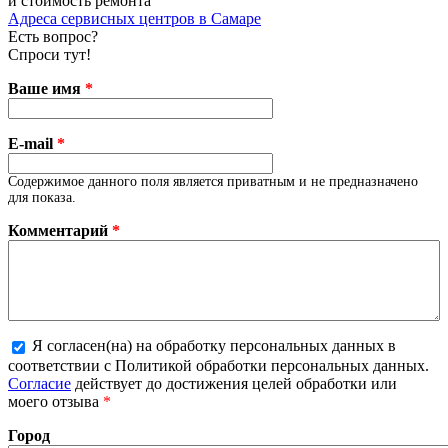
и стоимость ремонта
Адреса сервисных центров в Самаре
Есть вопрос?
Спроси тут!
Ваше имя
*
E-mail
*
Содержимое данного поля является приватным и не предназначено
для показа.
Комментарий
*
Я согласен(на) на обработку персональных данных в
соответствии с Политикой обработки персональных данных.
Более подробная информация о текстовых форматах
Согласие
действует до достижения целей обработки или
моего отзыва
*
Город