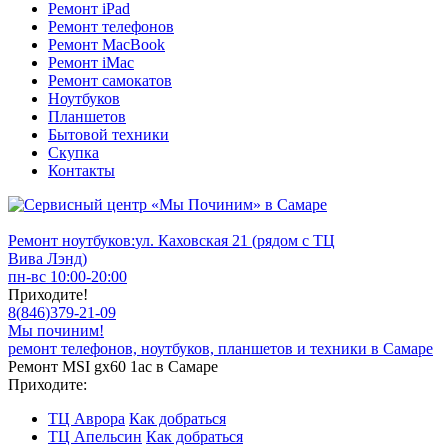
Ремонт iPad
Ремонт телефонов
Ремонт MacBook
Ремонт iMac
Ремонт самокатов
Ноутбуков
Планшетов
Бытовой техники
Скупка
Контакты
Ремонт ноутбуков:
ул. Каховская 21 (рядом с ТЦ
Вива Лэнд)
пн-вс 10:00-20:00
Приходите!
8
(
846
)
379-21-09
Мы починим!
ремонт телефонов, ноутбуков, планшетов и техники в Самаре
Ремонт MSI gx60 1ac в Самаре
Приходите:
ТЦ Аврора
Как добраться
ТЦ Апельсин
Как добраться