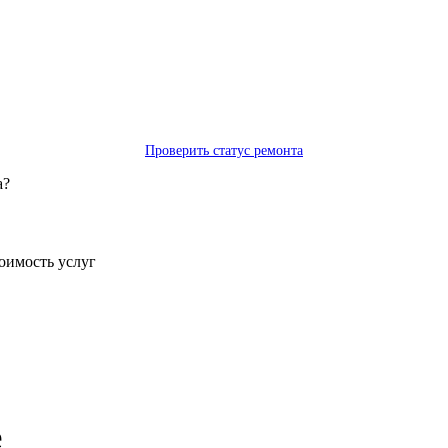
Проверить статус ремонта
а?
тоимость услуг
е