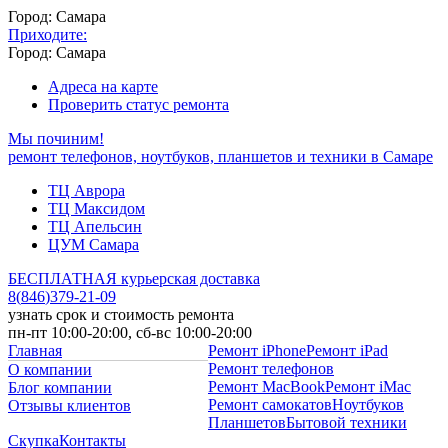
Город: Самара
Приходите:
Город: Самара
Адреса на карте
Проверить статус ремонта
Мы починим!
ремонт телефонов, ноутбуков, планшетов и техники в Самаре
ТЦ Аврора
ТЦ Максидом
ТЦ Апельсин
ЦУМ Самара
БЕСПЛАТНАЯ курьерская доставка
8
(
846
)
379-21-09
узнать срок и стоимость ремонта
пн-пт 10:00-20:00, сб-вс 10:00-20:00
Главная
Ремонт iPhone
Ремонт iPad
Ремонт телефонов
О компании
Ремонт MacBook
Ремонт iMac
Блог компании
Ремонт самокатов
Ноутбуков
Отзывы клиентов
Планшетов
Бытовой техники
Скупка
Контакты