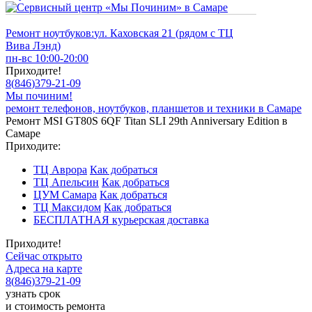
Ремонт ноутбуков:
ул. Каховская 21 (рядом с ТЦ
Вива Лэнд)
пн-вс 10:00-20:00
Приходите!
8
(
846
)
379-21-09
Мы починим!
ремонт телефонов, ноутбуков, планшетов и техники в Самаре
Ремонт MSI GT80S 6QF Titan SLI 29th Anniversary Edition в
Самаре
Приходите:
ТЦ Аврора
Как добраться
ТЦ Апельсин
Как добраться
ЦУМ Самара
Как добраться
ТЦ Максидом
Как добраться
БЕСПЛАТНАЯ курьерская доставка
Приходите!
Сейчас открыто
Адреса на карте
8
(
846
)
379-21-09
узнать срок
и стоимость ремонта