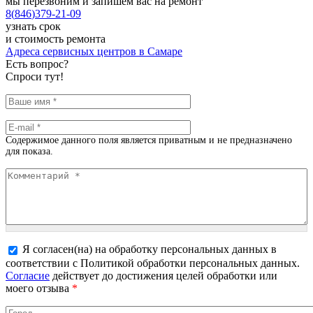
мы перезвоним и запишем вас на ремонт
8
(
846
)
379-21-09
узнать срок
и стоимость ремонта
Адреса сервисных центров в Самаре
Есть вопрос?
Спроси тут!
Ваше имя
*
E-mail
*
Содержимое данного поля является приватным и не предназначено
для показа.
Комментарий
*
Я согласен(на) на обработку персональных данных в
соответствии с Политикой обработки персональных данных.
Более подробная информация о текстовых форматах
Согласие
действует до достижения целей обработки или
моего отзыва
*
Город