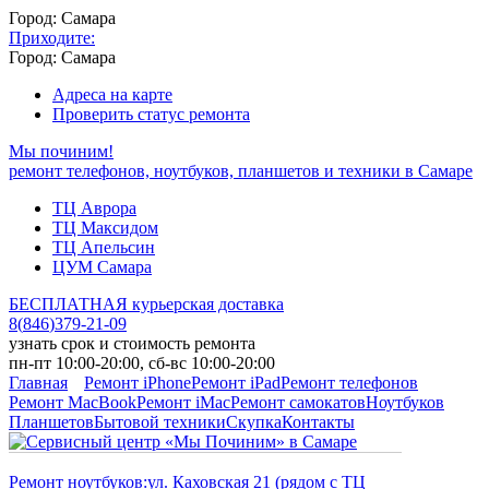
Город: Самара
Приходите:
Город: Самара
Адреса на карте
Проверить статус ремонта
Мы починим!
ремонт телефонов, ноутбуков, планшетов и техники в Самаре
ТЦ Аврора
ТЦ Максидом
ТЦ Апельсин
ЦУМ Самара
БЕСПЛАТНАЯ курьерская доставка
8
(
846
)
379-21-09
узнать срок и стоимость ремонта
пн-пт 10:00-20:00, сб-вс 10:00-20:00
Главная
Ремонт iPhone
Ремонт iPad
Ремонт телефонов
Ремонт MacBook
Ремонт iMac
Ремонт самокатов
Ноутбуков
Планшетов
Бытовой техники
Скупка
Контакты
Ремонт ноутбуков:
ул. Каховская 21 (рядом с ТЦ