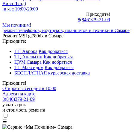
Вива Лэнд)
пн-вс 10:00-20:00
Приходите!
8
(
846
)
379-21-09
Мы починим!
ремонт телефонов, ноутбуков, планшетов и техники в Самаре
Ремонт MSI gt780dx в Самаре
Приходите:
ТЦ Аврора
Как добраться
ТЦ Апельсин
Как добраться
ЦУМ Самара
Как добраться
ТЦ Максидом
Как добраться
БЕСПЛАТНАЯ курьерская доставка
Приходите!
Откроется сегодня в 10:00
Адреса на карте
8
(
846
)
379-21-09
узнать срок
и стоимость ремонта
☰