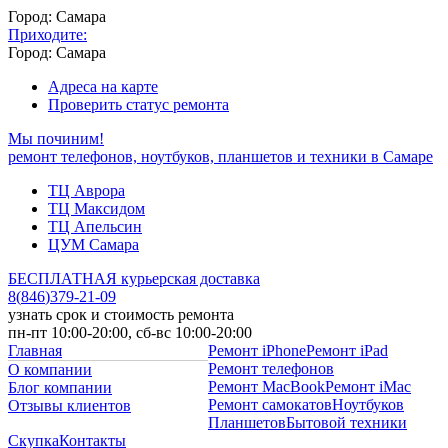
Город: Самара
Приходите:
Город: Самара
Адреса на карте
Проверить статус ремонта
Мы починим!
ремонт телефонов, ноутбуков, планшетов и техники в Самаре
ТЦ Аврора
ТЦ Максидом
ТЦ Апельсин
ЦУМ Самара
БЕСПЛАТНАЯ курьерская доставка
8
(
846
)
379-21-09
узнать срок и стоимость ремонта
пн-пт 10:00-20:00, сб-вс 10:00-20:00
Главная
Ремонт iPhone
Ремонт iPad
Ремонт телефонов
О компании
Ремонт MacBook
Ремонт iMac
Блог компании
Ремонт самокатов
Ноутбуков
Отзывы клиентов
Планшетов
Бытовой техники
Скупка
Контакты