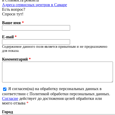
и стоимость ремонта
Адреса сервисных центров в Самаре
Есть вопрос?
Спроси тут!
Ваше имя
*
E-mail
*
Содержимое данного поля является приватным и не предназначено
для показа.
Комментарий
*
Я согласен(на) на обработку персональных данных в
соответствии с Политикой обработки персональных данных.
Более подробная информация о текстовых форматах
Согласие
действует до достижения целей обработки или
моего отзыва
*
Город