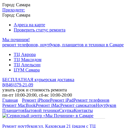
Город: Самара
Приходите:
Город: Самара
Адреса на карте
Проверить статус ремонта
Мы починим!
ремонт телефонов, ноутбуков, планшетов и техники в Самаре
ТЦ Аврора
ТЦ Максидом
ТЦ Апельсин
ЦУМ Самара
БЕСПЛАТНАЯ курьерская доставка
8
(
846
)
379-21-09
узнать срок и стоимость ремонта
пн-пт 10:00-20:00, сб-вс 10:00-20:00
Главная
Ремонт iPhone
Ремонт iPad
Ремонт телефонов
Ремонт MacBook
Ремонт iMac
Ремонт самокатов
Ноутбуков
Планшетов
Бытовой техники
Скупка
Контакты
Ремонт ноутбуков:
ул. Каховская 21 (рядом с ТЦ