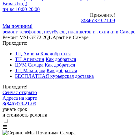
Вива Лэнд)
пн-вс 10:00-20:00
Приходите!
8
(
846
)
379-21-09
Мы починим!
ремонт телефонов, ноутбуков, планшетов и техники в Самаре
Ремонт MSI GE72 2QL Apache в Самаре
Приходите:
ТЦ Аврора
Как добраться
ТЦ Апельсин
Как добраться
ЦУМ Самара
Как добраться
ТЦ Максидом
Как добраться
БЕСПЛАТНАЯ курьерская доставка
Приходите!
Сейчас открыто
Адреса на карте
8
(
846
)
379-21-09
узнать срок
и стоимость ремонта
☰