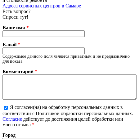
и стоимость ремонта
Адреса сервисных центров в Самаре
Есть вопрос?
Спроси тут!
Ваше имя
*
E-mail
*
Содержимое данного поля является приватным и не предназначено
для показа.
Комментарий
*
Я согласен(на) на обработку персональных данных в
соответствии с Политикой обработки персональных данных.
Более подробная информация о текстовых форматах
Согласие
действует до достижения целей обработки или
моего отзыва
*
Город