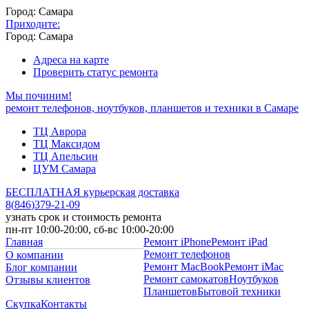
Город: Самара
Приходите:
Город: Самара
Адреса на карте
Проверить статус ремонта
Мы починим!
ремонт телефонов, ноутбуков, планшетов и техники в Самаре
ТЦ Аврора
ТЦ Максидом
ТЦ Апельсин
ЦУМ Самара
БЕСПЛАТНАЯ курьерская доставка
8
(
846
)
379-21-09
узнать срок и стоимость ремонта
пн-пт 10:00-20:00, сб-вс 10:00-20:00
Главная
Ремонт iPhone
Ремонт iPad
Ремонт телефонов
О компании
Ремонт MacBook
Ремонт iMac
Блог компании
Ремонт самокатов
Ноутбуков
Отзывы клиентов
Планшетов
Бытовой техники
Скупка
Контакты