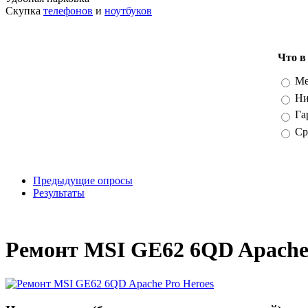
Скупка
телефонов
и
ноутбуков
Что в
Вари
Ме
Ни
Га
Ср
Предыдущие опросы
Результаты
_
Ремонт MSI GE62 6QD Apache 