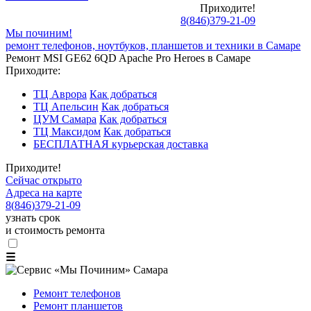
Приходите!
8
(
846
)
379-21-09
Мы починим!
ремонт телефонов, ноутбуков, планшетов и техники в Самаре
Ремонт MSI GE62 6QD Apache Pro Heroes в Самаре
Приходите:
ТЦ Аврора
Как добраться
ТЦ Апельсин
Как добраться
ЦУМ Самара
Как добраться
ТЦ Максидом
Как добраться
БЕСПЛАТНАЯ курьерская доставка
Приходите!
Сейчас открыто
Адреса на карте
8
(
846
)
379-21-09
узнать срок
и стоимость ремонта
☰
Ремонт телефонов
Ремонт планшетов