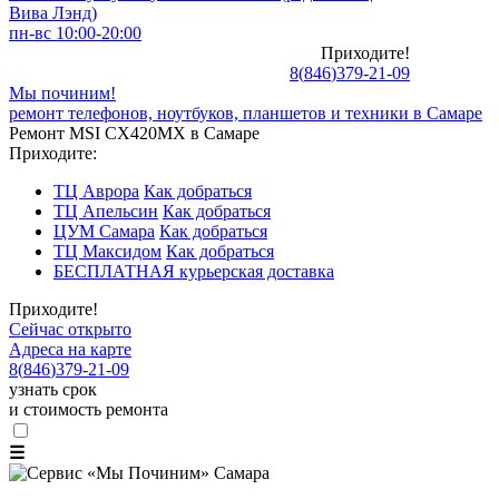
Вива Лэнд)
пн-вс 10:00-20:00
Приходите!
8
(
846
)
379-21-09
Мы починим!
ремонт телефонов, ноутбуков, планшетов и техники в Самаре
Ремонт MSI CX420MX в Самаре
Приходите:
ТЦ Аврора
Как добраться
ТЦ Апельсин
Как добраться
ЦУМ Самара
Как добраться
ТЦ Максидом
Как добраться
БЕСПЛАТНАЯ курьерская доставка
Приходите!
Сейчас открыто
Адреса на карте
8
(
846
)
379-21-09
узнать срок
и стоимость ремонта
☰