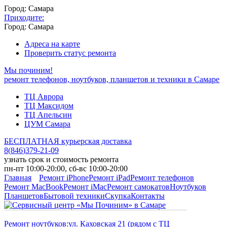
Город: Самара
Приходите:
Город: Самара
Адреса на карте
Проверить статус ремонта
Мы починим!
ремонт телефонов, ноутбуков, планшетов и техники в Самаре
ТЦ Аврора
ТЦ Максидом
ТЦ Апельсин
ЦУМ Самара
БЕСПЛАТНАЯ курьерская доставка
8
(
846
)
379-21-09
узнать срок и стоимость ремонта
пн-пт 10:00-20:00, сб-вс 10:00-20:00
Главная
Ремонт iPhone
Ремонт iPad
Ремонт телефонов
Ремонт MacBook
Ремонт iMac
Ремонт самокатов
Ноутбуков
Планшетов
Бытовой техники
Скупка
Контакты
Ремонт ноутбуков:
ул. Каховская 21 (рядом с ТЦ