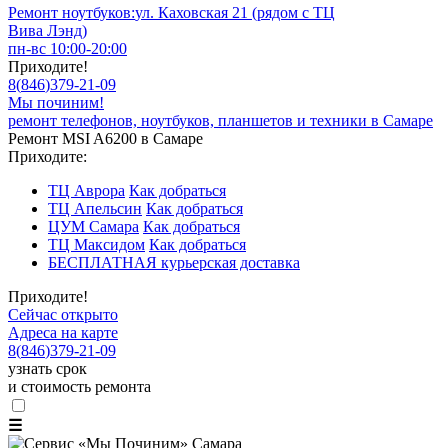
Ремонт ноутбуков:
ул. Каховская 21 (рядом с ТЦ
Вива Лэнд)
пн-вс 10:00-20:00
Приходите!
8
(
846
)
379-21-09
Мы починим!
ремонт телефонов, ноутбуков, планшетов и техники в Самаре
Ремонт MSI A6200 в Самаре
Приходите:
ТЦ Аврора
Как добраться
ТЦ Апельсин
Как добраться
ЦУМ Самара
Как добраться
ТЦ Максидом
Как добраться
БЕСПЛАТНАЯ курьерская доставка
Приходите!
Сейчас открыто
Адреса на карте
8
(
846
)
379-21-09
узнать срок
и стоимость ремонта
☰