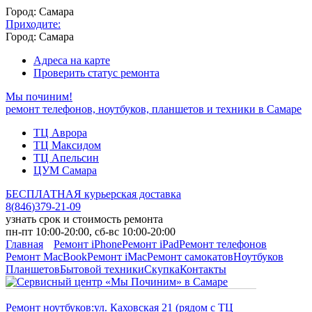
Город: Самара
Приходите:
Город: Самара
Адреса на карте
Проверить статус ремонта
Мы починим!
ремонт телефонов, ноутбуков, планшетов и техники в Самаре
ТЦ Аврора
ТЦ Максидом
ТЦ Апельсин
ЦУМ Самара
БЕСПЛАТНАЯ курьерская доставка
8
(
846
)
379-21-09
узнать срок и стоимость ремонта
пн-пт 10:00-20:00, сб-вс 10:00-20:00
Главная
Ремонт iPhone
Ремонт iPad
Ремонт телефонов
Ремонт MacBook
Ремонт iMac
Ремонт самокатов
Ноутбуков
Планшетов
Бытовой техники
Скупка
Контакты
Ремонт ноутбуков:
ул. Каховская 21 (рядом с ТЦ