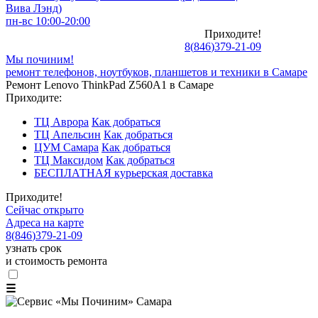
Вива Лэнд)
пн-вс 10:00-20:00
Приходите!
8
(
846
)
379-21-09
Мы починим!
ремонт телефонов, ноутбуков, планшетов и техники в Самаре
Ремонт Lenovo ThinkPad Z560A1 в Самаре
Приходите:
ТЦ Аврора
Как добраться
ТЦ Апельсин
Как добраться
ЦУМ Самара
Как добраться
ТЦ Максидом
Как добраться
БЕСПЛАТНАЯ курьерская доставка
Приходите!
Сейчас открыто
Адреса на карте
8
(
846
)
379-21-09
узнать срок
и стоимость ремонта
☰