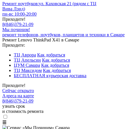
Ремонт ноутбуков:
ул. Каховская 21 (рядом с ТЦ
Вива Лэнд)
пн-вс 10:00-20:00
Приходите!
8
(
846
)
379-21-09
Мы починим!
ремонт телефонов, ноутбуков, планшетов и техники в Самаре
Ремонт Lenovo ThinkPad X41 в Самаре
Приходите:
ТЦ Аврора
Как добраться
ТЦ Апельсин
Как добраться
ЦУМ Самара
Как добраться
ТЦ Максидом
Как добраться
БЕСПЛАТНАЯ курьерская доставка
Приходите!
Сейчас открыто
Адреса на карте
8
(
846
)
379-21-09
узнать срок
и стоимость ремонта
☰