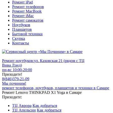
Ремонт iPad
Ремонт телефонов
Ремонт MacBook
Ремонт iMac
Ремонт самокатов
Ноутбуков
Планшетов
Бытовой техники
Скупка
Контакты
Ремонт ноутбуков:
ул. Каховская 21 (рядом с ТЦ
Вива Лэнд)
пн-вс 10:00-20:00
Приходите!
8
(
846
)
379-21-09
Мы починим!
ремонт телефонов, ноутбуков, планшетов и техники в Самаре
Ремонт Lenovo THINKPAD X1 Yoga в Самаре
Приходите:
ТЦ Аврора
Как добраться
ТЦ Апельсин
Как добраться