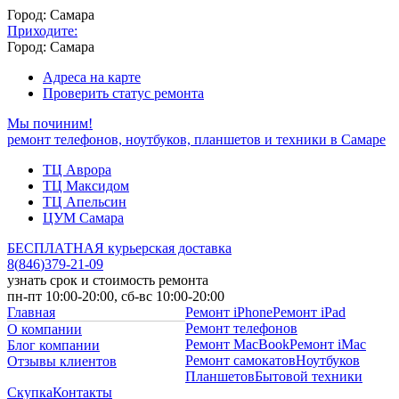
Город: Самара
Приходите:
Город: Самара
Адреса на карте
Проверить статус ремонта
Мы починим!
ремонт телефонов, ноутбуков, планшетов и техники в Самаре
ТЦ Аврора
ТЦ Максидом
ТЦ Апельсин
ЦУМ Самара
БЕСПЛАТНАЯ курьерская доставка
8
(
846
)
379-21-09
узнать срок и стоимость ремонта
пн-пт 10:00-20:00, сб-вс 10:00-20:00
Главная
Ремонт iPhone
Ремонт iPad
Ремонт телефонов
О компании
Ремонт MacBook
Ремонт iMac
Блог компании
Ремонт самокатов
Ноутбуков
Отзывы клиентов
Планшетов
Бытовой техники
Скупка
Контакты