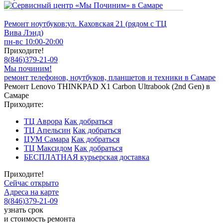
Ремонт ноутбуков:
ул. Каховская 21 (рядом с ТЦ
Вива Лэнд)
пн-вс 10:00-20:00
Приходите!
8
(
846
)
379-21-09
Мы починим!
ремонт телефонов, ноутбуков, планшетов и техники в Самаре
Ремонт Lenovo THINKPAD X1 Carbon Ultrabook (2nd Gen) в
Самаре
Приходите:
ТЦ Аврора
Как добраться
ТЦ Апельсин
Как добраться
ЦУМ Самара
Как добраться
ТЦ Максидом
Как добраться
БЕСПЛАТНАЯ курьерская доставка
Приходите!
Сейчас открыто
Адреса на карте
8
(
846
)
379-21-09
узнать срок
и стоимость ремонта