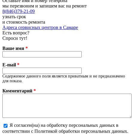
Оставьте имя и номер телефона
мы перезвоним и запишем вас на ремонт
8
(
846
)
379-21-09
узнать срок
и стоимость ремонта
Адреса сервисных центров в Самаре
Есть вопрос?
Спроси тут!
Ваше имя
*
E-mail
*
Содержимое данного поля является приватным и не предназначено
для показа.
Комментарий
*
Я согласен(на) на обработку персональных данных в
соответствии с Политикой обработки персональных данных.
Более подробная информация о текстовых форматах