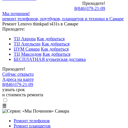
Приходите!
8
(
846
)
379-21-09
Мы починим!
ремонт телефонов, ноутбуков, планшетов и техники в Самаре
Ремонт Lenovo thinkpad t431s в Самаре
Приходите:
ТЦ Аврора
Как добраться
ТЦ Апельсин
Как добраться
ЦУМ Самара
Как добраться
ТЦ Максидом
Как добраться
БЕСПЛАТНАЯ курьерская доставка
Приходите!
Сейчас открыто
Адреса на карте
8
(
846
)
379-21-09
узнать срок
и стоимость ремонта
☰
Ремонт телефонов
Ремонт планшетов