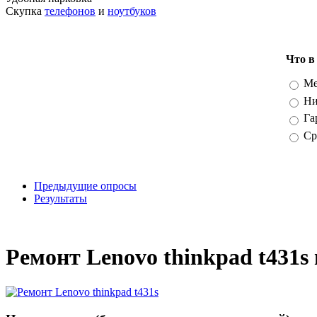
Скупка
телефонов
и
ноутбуков
Что в
Вари
Ме
Ни
Га
Ср
Предыдущие опросы
Результаты
_
Ремонт Lenovo thinkpad t431s