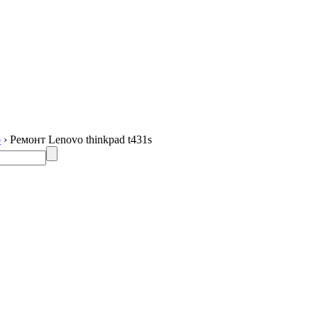
o
› Ремонт Lenovo thinkpad t431s