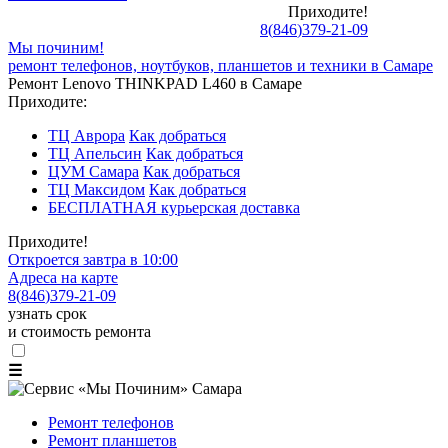
Приходите!
8
(
846
)
379-21-09
Мы починим!
ремонт телефонов, ноутбуков, планшетов и техники в Самаре
Ремонт Lenovo THINKPAD L460 в Самаре
Приходите:
ТЦ Аврора
Как добраться
ТЦ Апельсин
Как добраться
ЦУМ Самара
Как добраться
ТЦ Максидом
Как добраться
БЕСПЛАТНАЯ курьерская доставка
Приходите!
Откроется завтра в 10:00
Адреса на карте
8
(
846
)
379-21-09
узнать срок
и стоимость ремонта
☰
Ремонт телефонов
Ремонт планшетов