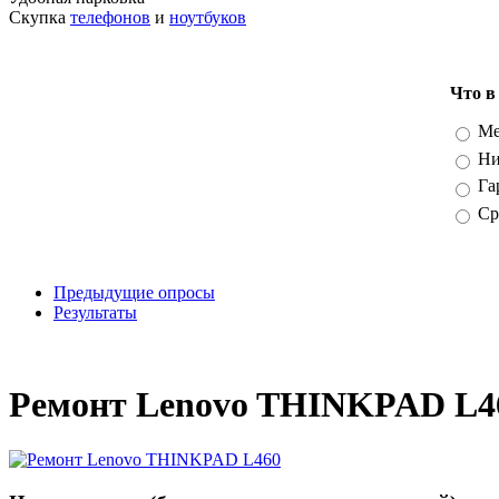
Скупка
телефонов
и
ноутбуков
Что в
Вари
Ме
Ни
Га
Ср
Предыдущие опросы
Результаты
_
Ремонт Lenovo THINKPAD L4