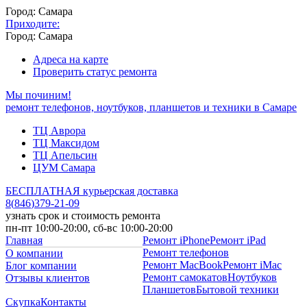
Город: Самара
Приходите:
Город: Самара
Адреса на карте
Проверить статус ремонта
Мы починим!
ремонт телефонов, ноутбуков, планшетов и техники в Самаре
ТЦ Аврора
ТЦ Максидом
ТЦ Апельсин
ЦУМ Самара
БЕСПЛАТНАЯ курьерская доставка
8
(
846
)
379-21-09
узнать срок и стоимость ремонта
пн-пт 10:00-20:00, сб-вс 10:00-20:00
Главная
Ремонт iPhone
Ремонт iPad
Ремонт телефонов
О компании
Ремонт MacBook
Ремонт iMac
Блог компании
Ремонт самокатов
Ноутбуков
Отзывы клиентов
Планшетов
Бытовой техники
Скупка
Контакты