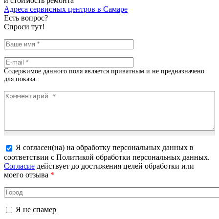
и стоимость ремонта
Адреса сервисных центров в Самаре
Есть вопрос?
Спроси тут!
Ваше имя
*
E-mail
*
Содержимое данного поля является приватным и не предназначено
для показа.
Комментарий
*
Я согласен(на) на обработку персональных данных в
соответствии с Политикой обработки персональных данных.
Более подробная информация о текстовых форматах
Согласие
действует до достижения целей обработки или
моего отзыва
*
Город
Я не спамер