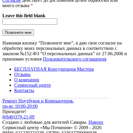
Согласие
действует до достижения целей обработки или
моего отзыва
*
Leave this field blank
Нажимая кнопку “Позвоните мне”, я даю свое согласие на
обработку моих персональных данных в соответствии с
законом №152-ФЗ “О персональных данных” от 27.06.2006 и
принимаю условия
Пользовательского соглашения
БЕСПЛАТНАЯ Консультация Мастера
Отзывы
О компании
Сервисный центр
Контакты
Ремонт Ноутбуков и Компьютеров.
пн-вс 10:00-20:00
Приходите!
8
(
846
)
379-21-09
Создано с
любовью
для
жителей Самары
.
Наверх
Сервисный центр «Мы Починим» © 2009 - 2026
ИНН: 631220223338, ОГРН: 323632700006938