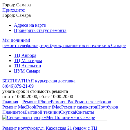
Город: Самара
Приходите:
Город: Самара
Адреса на карте
Проверить статус ремонта
Мы починим!
ремонт телефонов, ноутбуков, планшетов и техники в Самаре
ТЦ Аврора
ТЦ Максидом
ТЦ Апельсин
ЦУМ Самара
БЕСПЛАТНАЯ курьерская доставка
8
(
846
)
379-21-09
узнать срок и стоимость ремонта
пн-пт 10:00-20:00, сб-вс 10:00-20:00
Главная
Ремонт iPhone
Ремонт iPad
Ремонт телефонов
Ремонт MacBook
Ремонт iMac
Ремонт самокатов
Ноутбуков
Планшетов
Бытовой техники
Скупка
Контакты
Ремонт ноутбуков:
ул. Каховская 21 (рядом с ТЦ