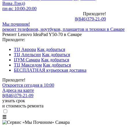
Вива Лэнд)
пн-вс 10:00-20:00
Приходите!
8
(
846
)
379-21-09
Мы починим!
ремонт телефонов, ноутбуков, планшетов и техники в Самаре
Ремонт Lenovo IdeaPad Y50-70 в Самаре
Приходите:
ТЦ Аврора
Как добраться
ТЦ Апельсин
Как добраться
ЦУМ Самара
Как добраться
ТЦ Максидом
Как добраться
БЕСПЛАТНАЯ курьерская доставка
Приходите!
Откроется сегодня в 10:00
Адреса на карте
8
(
846
)
379-21-09
узнать срок
и стоимость ремонта
☰