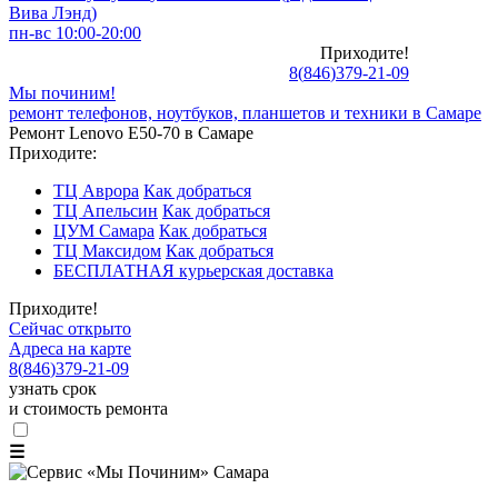
Вива Лэнд)
пн-вс 10:00-20:00
Приходите!
8
(
846
)
379-21-09
Мы починим!
ремонт телефонов, ноутбуков, планшетов и техники в Самаре
Ремонт Lenovo E50-70 в Самаре
Приходите:
ТЦ Аврора
Как добраться
ТЦ Апельсин
Как добраться
ЦУМ Самара
Как добраться
ТЦ Максидом
Как добраться
БЕСПЛАТНАЯ курьерская доставка
Приходите!
Сейчас открыто
Адреса на карте
8
(
846
)
379-21-09
узнать срок
и стоимость ремонта
☰