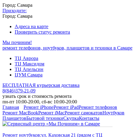
Город: Самара
Приходите:
Город: Самара
Адреса на карте
Проверить статус ремонта
Мы починим!
ремонт телефонов, ноутбуков, планшетов и техники в Самаре
ТЦ Аврора
ТЦ Максидом
ТЦ Апельсин
ЦУМ Самара
БЕСПЛАТНАЯ курьерская доставка
8
(
846
)
379-21-09
узнать срок и стоимость ремонта
пн-пт 10:00-20:00, сб-вс 10:00-20:00
Главная
Ремонт iPhone
Ремонт iPad
Ремонт телефонов
Ремонт MacBook
Ремонт iMac
Ремонт самокатов
Ноутбуков
Планшетов
Бытовой техники
Скупка
Контакты
Ремонт ноутбуков:
ул. Каховская 21 (рядом с ТЦ