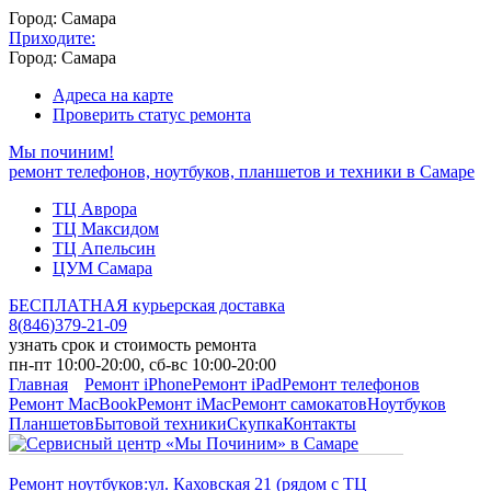
Город: Самара
Приходите:
Город: Самара
Адреса на карте
Проверить статус ремонта
Мы починим!
ремонт телефонов, ноутбуков, планшетов и техники в Самаре
ТЦ Аврора
ТЦ Максидом
ТЦ Апельсин
ЦУМ Самара
БЕСПЛАТНАЯ курьерская доставка
8
(
846
)
379-21-09
узнать срок и стоимость ремонта
пн-пт 10:00-20:00, сб-вс 10:00-20:00
Главная
Ремонт iPhone
Ремонт iPad
Ремонт телефонов
Ремонт MacBook
Ремонт iMac
Ремонт самокатов
Ноутбуков
Планшетов
Бытовой техники
Скупка
Контакты
Ремонт ноутбуков:
ул. Каховская 21 (рядом с ТЦ