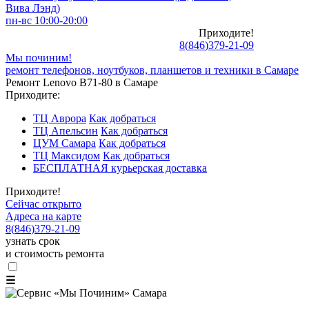
Вива Лэнд)
пн-вс 10:00-20:00
Приходите!
8
(
846
)
379-21-09
Мы починим!
ремонт телефонов, ноутбуков, планшетов и техники в Самаре
Ремонт Lenovo B71-80 в Самаре
Приходите:
ТЦ Аврора
Как добраться
ТЦ Апельсин
Как добраться
ЦУМ Самара
Как добраться
ТЦ Максидом
Как добраться
БЕСПЛАТНАЯ курьерская доставка
Приходите!
Сейчас открыто
Адреса на карте
8
(
846
)
379-21-09
узнать срок
и стоимость ремонта
☰