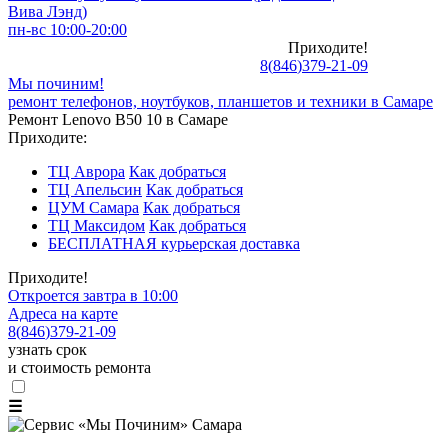
Вива Лэнд)
пн-вс 10:00-20:00
Приходите!
8
(
846
)
379-21-09
Мы починим!
ремонт телефонов, ноутбуков, планшетов и техники в Самаре
Ремонт Lenovo B50 10 в Самаре
Приходите:
ТЦ Аврора
Как добраться
ТЦ Апельсин
Как добраться
ЦУМ Самара
Как добраться
ТЦ Максидом
Как добраться
БЕСПЛАТНАЯ курьерская доставка
Приходите!
Откроется завтра в 10:00
Адреса на карте
8
(
846
)
379-21-09
узнать срок
и стоимость ремонта
☰