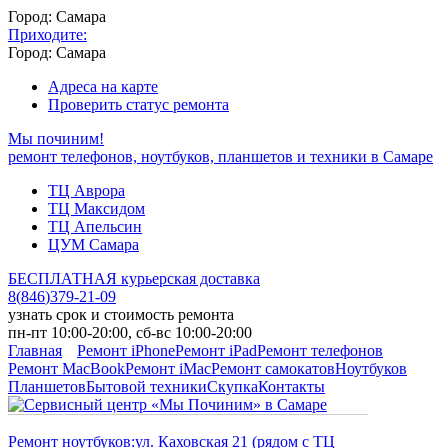
Город: Самара
Приходите:
Город: Самара
Адреса на карте
Проверить статус ремонта
Мы починим!
ремонт телефонов, ноутбуков, планшетов и техники в Самаре
ТЦ Аврора
ТЦ Максидом
ТЦ Апельсин
ЦУМ Самара
БЕСПЛАТНАЯ курьерская доставка
8
(
846
)
379-21-09
узнать срок и стоимость ремонта
пн-пт 10:00-20:00, сб-вс 10:00-20:00
Главная
Ремонт iPhone
Ремонт iPad
Ремонт телефонов
Ремонт MacBook
Ремонт iMac
Ремонт самокатов
Ноутбуков
Планшетов
Бытовой техники
Скупка
Контакты
Ремонт ноутбуков:
ул. Каховская 21 (рядом с ТЦ