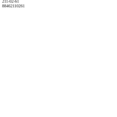
211-02-61
88462110261