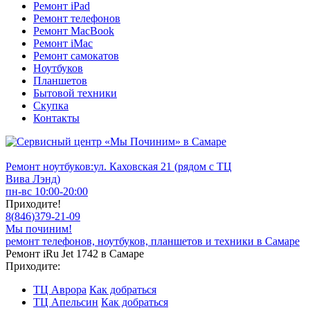
Ремонт iPad
Ремонт телефонов
Ремонт MacBook
Ремонт iMac
Ремонт самокатов
Ноутбуков
Планшетов
Бытовой техники
Скупка
Контакты
Ремонт ноутбуков:
ул. Каховская 21 (рядом с ТЦ
Вива Лэнд)
пн-вс 10:00-20:00
Приходите!
8
(
846
)
379-21-09
Мы починим!
ремонт телефонов, ноутбуков, планшетов и техники в Самаре
Ремонт iRu Jet 1742 в Самаре
Приходите:
ТЦ Аврора
Как добраться
ТЦ Апельсин
Как добраться