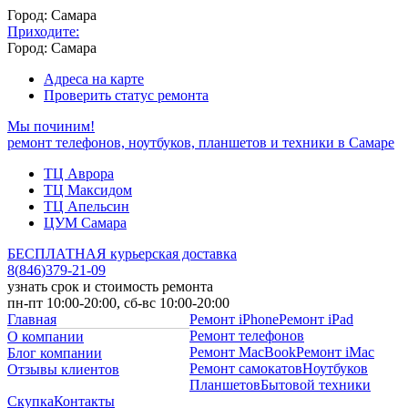
Город: Самара
Приходите:
Город: Самара
Адреса на карте
Проверить статус ремонта
Мы починим!
ремонт телефонов, ноутбуков, планшетов и техники в Самаре
ТЦ Аврора
ТЦ Максидом
ТЦ Апельсин
ЦУМ Самара
БЕСПЛАТНАЯ курьерская доставка
8
(
846
)
379-21-09
узнать срок и стоимость ремонта
пн-пт 10:00-20:00, сб-вс 10:00-20:00
Главная
Ремонт iPhone
Ремонт iPad
Ремонт телефонов
О компании
Ремонт MacBook
Ремонт iMac
Блог компании
Ремонт самокатов
Ноутбуков
Отзывы клиентов
Планшетов
Бытовой техники
Скупка
Контакты