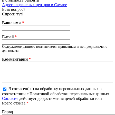
и стоимость ремонта
Адреса сервисных центров в Самаре
Есть вопрос?
Спроси тут!
Ваше имя
*
E-mail
*
Содержимое данного поля является приватным и не предназначено
для показа.
Комментарий
*
Я согласен(на) на обработку персональных данных в
соответствии с Политикой обработки персональных данных.
Более подробная информация о текстовых форматах
Согласие
действует до достижения целей обработки или
моего отзыва
*
Город